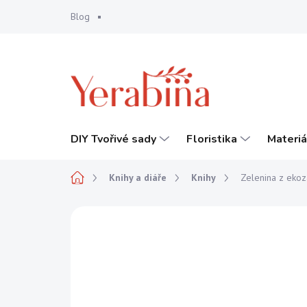
Přejít
Blog
na
obsah
DIY Tvořivé sady
Floristika
Materiá
Domů
Knihy a diáře
Knihy
Zelenina z ekoz
1 hodnocení
Podrobnosti hodnocení
ZN