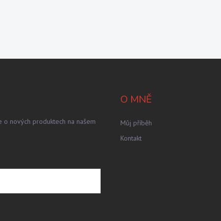
O MNĚ
ce o nových produktech na našem
Můj příběh
Kontakt
obních údajů