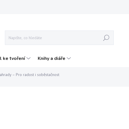
Hledat
l ke tvoření
Knihy a diáře
ahrady – Pro radost i soběstačnost
AČKA:
SMART PRESS
849 Kč
s DPH
849 Kč bez DPH
Měrná
SKLADEM
(2 KS)
cena: