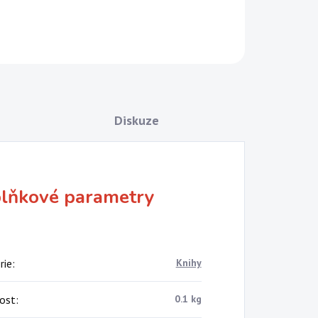
Diskuze
lňkové parametry
rie
:
Knihy
ost
:
0.1 kg