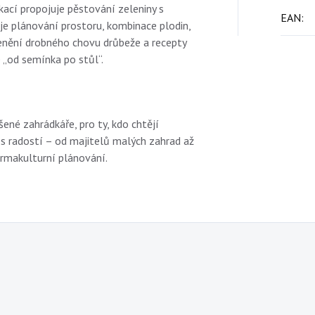
kací propojuje pěstování zeleniny s
EAN
:
e plánování prostoru, kombinace plodin,
lenění drobného chovu drůbeže a recepty
 „od semínka po stůl“.
šené zahrádkáře, pro ty, kdo chtějí
 s radostí – od majitelů malých zahrad až
ermakulturní plánování.