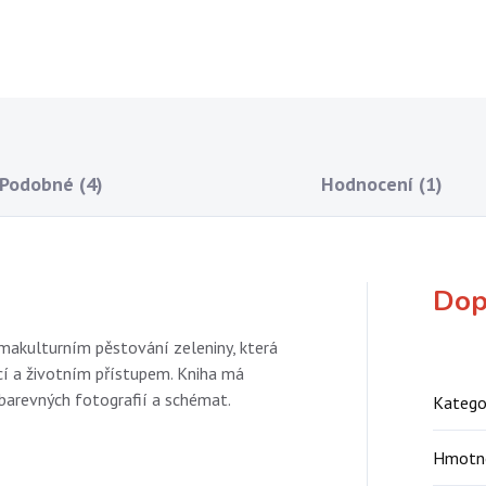
DETAILNÍ INFORMACE
ZEPTAT SE
Podobné (4)
Hodnocení (1)
Dop
ermakulturním pěstování zeleniny, která
ací a životním přístupem. Kniha má
barevných fotografií a schémat.
Katego
Hmotn