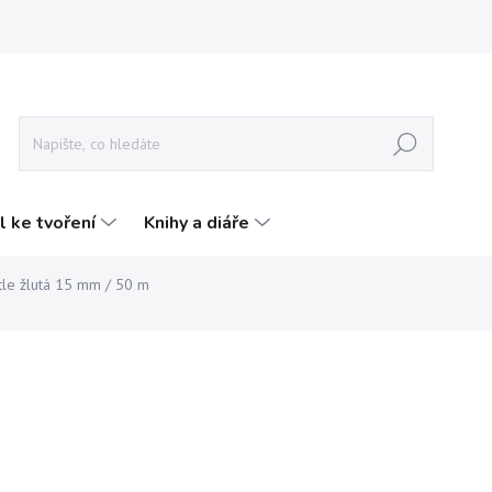
Hledat
l ke tvoření
Knihy a diáře
tle žlutá 15 mm / 50 m
159 Kč
s DPH
131,40 Kč bez DPH
Měrná
SKLADEM
(3 KS)