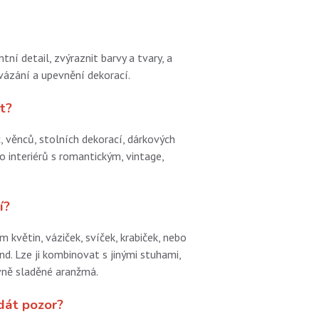
í detail, zvýraznit barvy a tvary, a
 vázání a upevnění dekorací.
t?
, věnců, stolních dekorací, dárkových
o interiérů s romantickým, vintage,
í?
 květin, váziček, svíček, krabiček, nebo
nd. Lze ji kombinovat s jinými stuhami,
evně sladěné aranžmá.
 dát pozor?