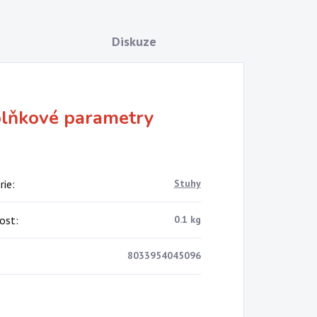
Diskuze
lňkové parametry
rie
:
Stuhy
ost
:
0.1 kg
8033954045096