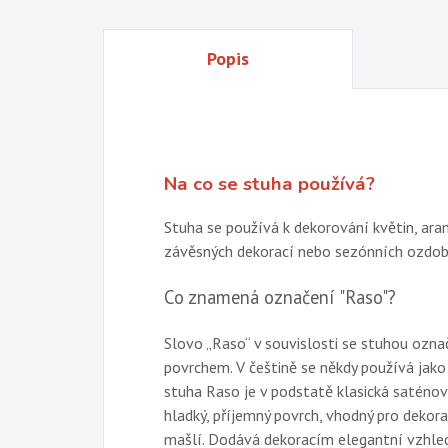
Popis
Na co se stuha používá?
Stuha se používá k dekorování květin, aran
závěsných dekorací nebo sezónních ozdob
Co znamená označení "Raso"?
Slovo „Raso“ v souvislosti se stuhou ozn
povrchem. V češtině se někdy používá jak
stuha Raso je v podstatě klasická saténov
hladký, příjemný povrch, vhodný pro dekor
mašlí. Dodává dekoracím elegantní vzhled