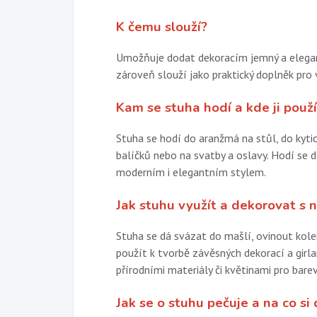
K čemu slouží?
Umožňuje dodat dekoracím jemný a elegantn
zároveň slouží jako praktický doplněk pro
Kam se stuha hodí a kde ji použí
Stuha se hodí do aranžmá na stůl, do kytic
balíčků nebo na svatby a oslavy. Hodí se d
moderním i elegantním stylem.
Jak stuhu využít a dekorovat s n
Stuha se dá svázat do mašlí, ovinout kolem
použít k tvorbě závěsných dekorací a girla
přírodními materiály či květinami pro bar
Jak se o stuhu pečuje a na co si