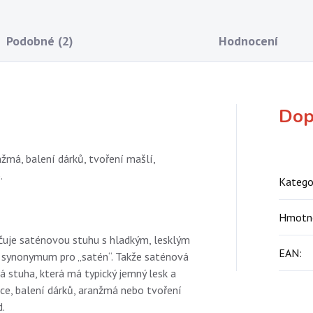
Podobné (2)
Hodnocení
Dop
žmá, balení dárků, tvoření mašlí,
.
Katego
Hmotn
ačuje saténovou stuhu s hladkým, lesklým
EAN
:
o synonymum pro „satén“. Takže saténová
á stuha, která má typický jemný lesk a
ace, balení dárků, aranžmá nebo tvoření
.