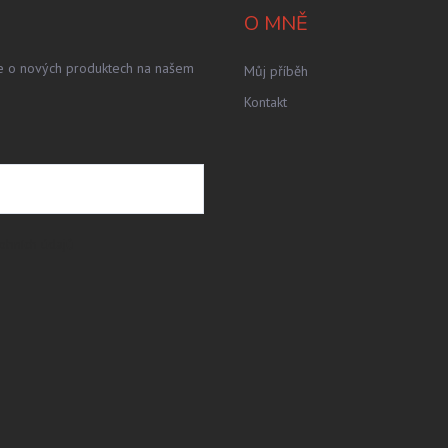
O MNĚ
ce o nových produktech na našem
Můj příběh
Kontakt
obních údajů