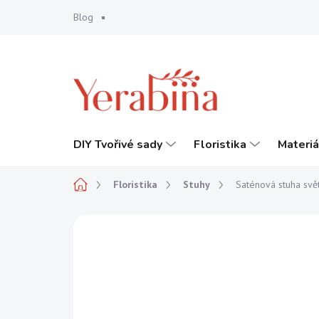
Přejít
Blog
na
obsah
DIY Tvořivé sady
Floristika
Materiá
Domů
Floristika
Stuhy
Saténová stuha svě
Neohodnoceno
Podrobnosti hodnocení
NOVINKA