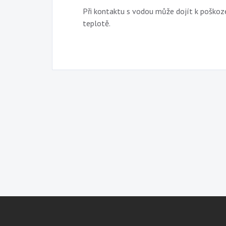
Při kontaktu s vodou může dojít k poškoze
teplotě.
Z
á
p