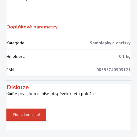
Doplňkové parametry
Kategorie
:
Samolepky a obtisky
Hmotnost
:
0.1 kg
EAN
:
08595740903121
Diskuze
Buďte první, kdo napíše příspěvek k této položce.
Přidat komentář