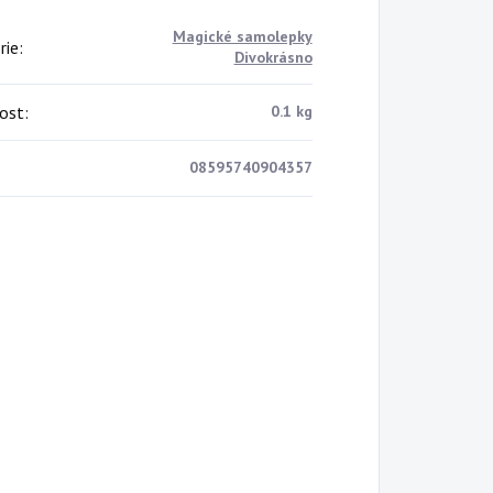
Magické samolepky
rie
:
Divokrásno
ost
:
0.1 kg
08595740904357