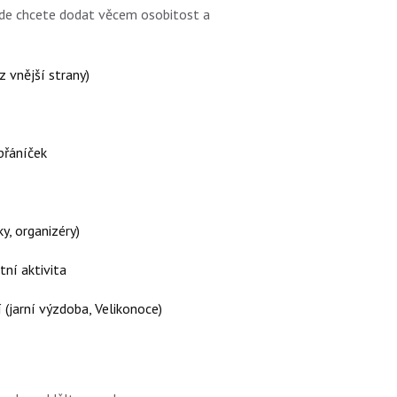
kde chcete dodat věcem osobitost a
z vnější strany)
přáníček
ky, organizéry)
tní aktivita
(jarní výzdoba, Velikonoce)