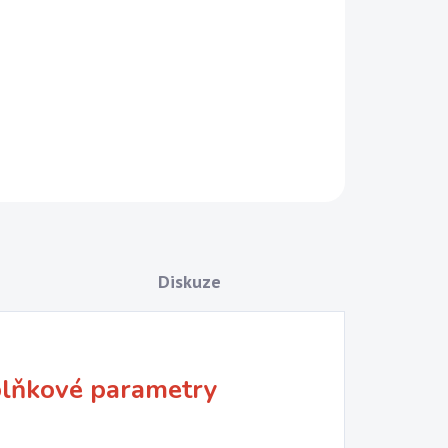
 motivů od 1 do 6 cm
Diskuze
lňkové parametry