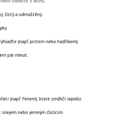
 nebo oddělte z archu.
ý, čistý a odmaštěný.
pky.
yhlaďte (např. prstem nebo hadříkem).
em pár minut.
átí (např. fénem), které změkčí lepidlo.
it olejem nebo jemným čisticím