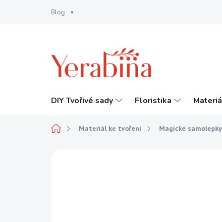
Přejít
Blog
na
obsah
DIY Tvořivé sady
Floristika
Materiá
Domů
Materiál ke tvoření
Magické samolepky
Neohodnoceno
Podrobnosti hodnocení
TIP