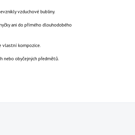
nevznikly vzduchové bubliny.
 myčky ani do přímého dlouhodobého
e vlastní kompozice.
ších nebo obyčejných předmětů.