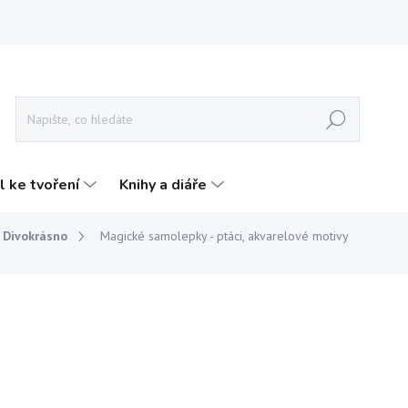
Hledat
l ke tvoření
Knihy a diáře
 Divokrásno
Magické samolepky - ptáci, akvarelové motivy
ZNAČKA:
DIVOKRÁSNO
290 Kč
s DPH
239,67 Kč bez DPH