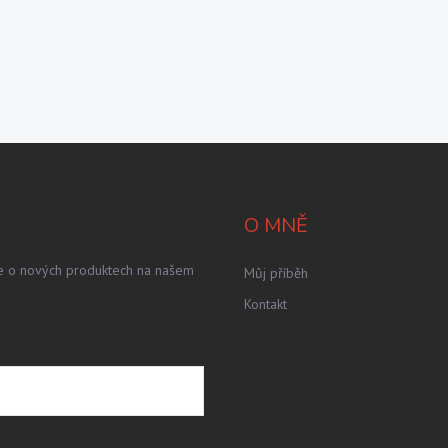
O MNĚ
ce o nových produktech na našem
Můj příběh
Kontakt
obních údajů