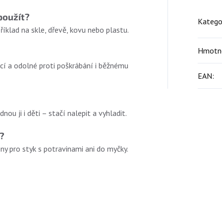
použít?
Katego
íklad na skle, dřevě, kovu nebo plastu.
Hmotn
cí a odolné proti poškrábání i běžnému
EAN
:
nou ji i děti – stačí nalepit a vyhladit.
?
eny pro styk s potravinami ani do myčky.