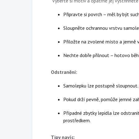
Vyberte si motiv a opatrně jej vystřihněte
Připravte si povrch – měl by být such
Sloupněte ochrannou vrstvu samole
Přiložte na zvolené místo a jemně v
Nechte dobře přilnout – hotovo běh
Odstranění:
Samolepku lze postupně sloupnout.
Pokud drží pevně, pomůže jemné zahř
Případné zbytky lepidla lze odstran
prostředkem.
Tipy navíc: