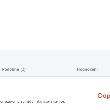
Počet ks: 1 arch
Rozměr: 14 x 15 cm,
velikost
DETAILNÍ INFORMACE
ZEPTAT SE
Podobné (3)
Hodnocení
Dop
?
ci různých předmětů, jako jsou sklenice,