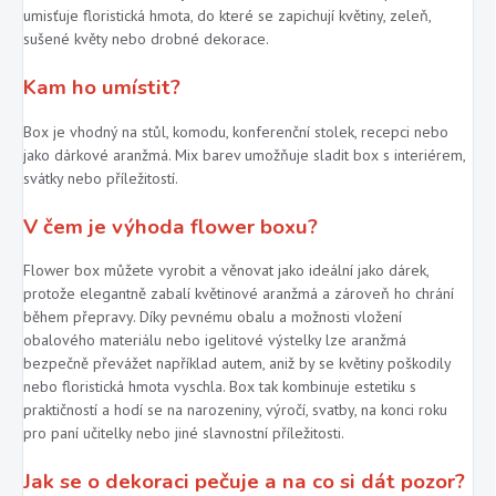
umisťuje floristická hmota, do které se zapichují květiny, zeleň,
sušené květy nebo drobné dekorace.
Kam ho umístit?
Box je vhodný na stůl, komodu, konferenční stolek, recepci nebo
jako dárkové aranžmá. Mix barev umožňuje sladit box s interiérem,
svátky nebo příležitostí.
V čem je výhoda flower boxu?
Flower box můžete vyrobit a věnovat jako ideální jako dárek,
protože elegantně zabalí květinové aranžmá a zároveň ho chrání
během přepravy. Díky pevnému obalu a možnosti vložení
obalového materiálu nebo igelitové výstelky lze aranžmá
bezpečně převážet například autem, aniž by se květiny poškodily
nebo floristická hmota vyschla. Box tak kombinuje estetiku s
praktičností a hodí se na narozeniny, výročí, svatby, na konci roku
pro paní učitelky nebo jiné slavnostní příležitosti.
Jak se o dekoraci pečuje a na co si dát pozor?