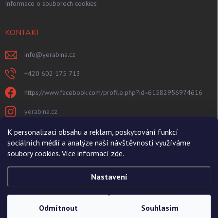
Informace o souborech cookies
KONTAKT
info
@
yerabina.cz
+420 602 175 713
https://www.facebook.com/profile.php?id=61582956974616
yerabina.cz
https://www.youtube.com/@Yerabina
K personalizaci obsahu a reklam, poskytování funkcí
sociálních médií a analýze naší návštěvnosti využíváme
@yerabina
soubory cookies. Více informací
zde
.
Nastavení
Copyright 2026
Yerabina.cz
. Všechna práva vyhrazena.
Upravit nastavení
cookies
Odmítnout
Souhlasím