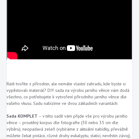
Rádi tvoříte z přírodnin, ale nemáte vlastní zahradu, kde byste si
vypěstovali materiál? DIY sada na výrobu jarního věnce vám dodá
všechno, co potřebujete k vytvoření přírodního jarního věnce dle
vašeho vkusu. Sadu nabízíme ve dvou základních variantách:
Sada KOMPLET
–
v této sadě vám přijde vše pro výrobu jarního
věnce
–
proutěný korpus dle fotografie (30 nebo 35 cm dle
výběru), neopadavá zeleň (vybíráme z aktuální nabídky, převážně
můžete čekat pistácii, různé druhy eukalyptu, statici, nevěstin závoj),