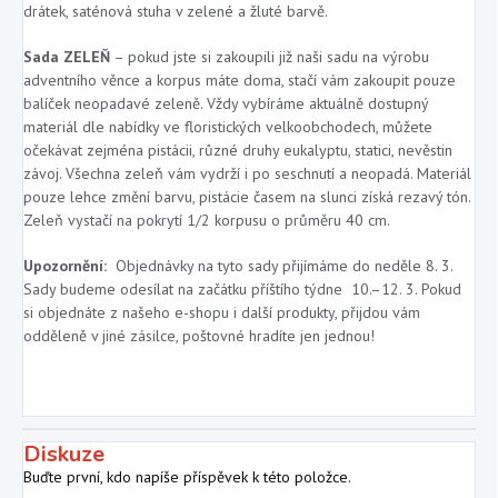
drátek, saténová stuha v zelené a žluté barvě.
Sada ZELEŇ
–
pokud jste si zakoupili již naši sadu na výrobu
adventního věnce a korpus máte doma, stačí vám zakoupit pouze
balíček neopadavé zeleně. Vždy vybíráme aktuálně dostupný
materiál dle nabídky ve floristických velkoobchodech, můžete
očekávat zejména pistácii, různé druhy eukalyptu, statici, nevěstin
závoj. Všechna zeleň vám vydrží i po seschnutí a neopadá. Materiál
pouze lehce změní barvu, pistácie časem na slunci získá rezavý tón.
Zeleň vystačí na pokrytí 1/2 korpusu o průměru 40 cm.
Upozornění:
Objednávky na tyto sady přijímáme do neděle 8. 3.
Sady budeme odesílat na začátku příštího týdne 10.–12. 3. Pokud
si objednáte z našeho e-shopu i další produkty, přijdou vám
odděleně v jiné zásilce, poštovné hradíte jen jednou!
Diskuze
Buďte první, kdo napíše příspěvek k této položce.