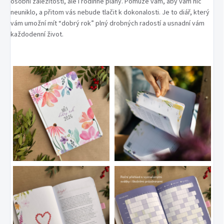
osobní záležitosti, ale i rodinné plány. Pomůže vám, aby vám nic
neuniklo, a přitom vás nebude tlačit k dokonalosti. Je to diář, který
vám umožní mít “dobrý rok” plný drobných radostí a usnadní vám
každodenní život.