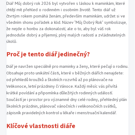
Diář Můj dobrý rok 2026 byl vytvořen s láskou k maminkám, které
chtějí mít přehled o rodinném i osobním životě. Tento diář už
čtvrtým rokem pomáhá ženám, především maminkám, udržet si ve
všedním shonu pořádek a klid. Název “Můj Dobrý Rok” symbolizuje,
že nejde o honbu za dokonalostí, ale o to, aby byl váš rok
jednoduše dobrý a příjemný, plný malých radostí a zvládnutelných
úkolů.
Proč je tento diář jedinečný?
Diář je navržen speciálně pro maminky a ženy, které pečují o rodinu.
Obsahuje proto unikátní části, které v běžných diářích nenajdete:
od přehledů kroužků a školních rozvrhů až po plánovače na
Velikonoce, letní prázdniny či Vánoce. Každý měsíc vás přivítá
krátké povídání a připomínka důležitých rodinných událostí.
Součástí je i prostor pro významné dny celé rodiny, přehledný plán
školních prázdnin, plánovač vánočních i velikonočních svátků,
zápisník pravidelných kontrol u lékaře i menstruační kalendář.
Klíčové vlastnosti diáře