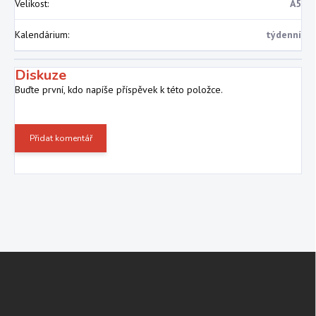
Velikost
:
A5
Kalendárium
:
týdenní
Diskuze
Buďte první, kdo napíše příspěvek k této položce.
Přidat komentář
Z
á
p
a