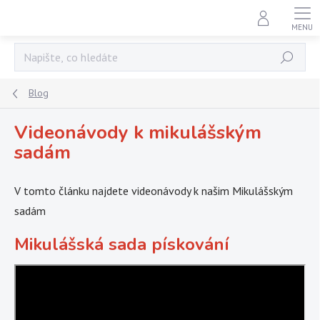
Přejít
na
obsah
Hledat
Blog
Videonávody k mikulášským
sadám
V tomto článku najdete videonávody k našim Mikulášským
sadám
Mikulášská sada pískování