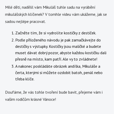
Milé děti, nadělil vám Mikuláš tuhle sadu na vyrábění
mikulášských klíčenek? V tomhle videu vám ukážeme, jak se
sadou nejlépe pracovat.
Začněte tím, že si vydrolíte kostičky z destiček.
Podle přiloženého návodu je pak zamačkávejte do
destičky s výstupky. Kostičky jsou maličké a budete
muset dávat dobrý pozor, abyste každou kostičku dali
přesně na místo, kam patří. Ale vy to zvládnete!
A nakonec poskládáte obrázek andílka, Mikuláše a
čerta, kterými si můžete ozdobit batoh, penál nebo
třeba klíče.
Doufáme, že vás tohle tvoření bude bavit, přejeme vám i
vašim rodičům krásné Vánoce!