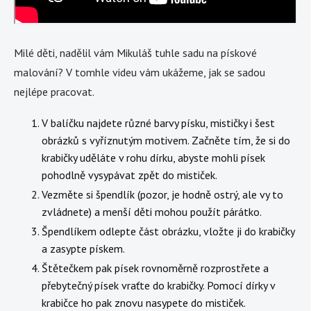
Milé děti, nadělil vám Mikuláš tuhle sadu na pískové
malování? V tomhle videu vám ukážeme, jak se sadou
nejlépe pracovat.
V balíčku najdete různé barvy písku, mističky i šest
obrázků s vyříznutým motivem. Začněte tím, že si do
krabičky uděláte v rohu dírku, abyste mohli písek
pohodlně vysypávat zpět do mističek.
Vezměte si špendlík (pozor, je hodně ostrý, ale vy to
zvládnete) a menší děti mohou použít párátko.
Špendlíkem odlepte část obrázku, vložte ji do krabičky
a zasypte pískem.
Štětečkem pak písek rovnoměrně rozprostřete a
přebytečný písek vraťte do krabičky. Pomocí dírky v
krabičce ho pak znovu nasypete do mističek.