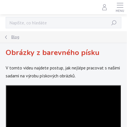
Přejít
na
obsah
Hledat
Blog
Obrázky z barevného písku
V tomto videu najdete postup, jak nejlépe pracovat s našimi
sadami na výrobu pískových obrázků.