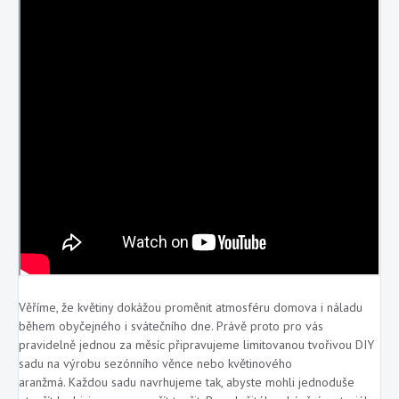
Věříme, že květiny dokážou proměnit atmosféru domova i náladu
během obyčejného i svátečního dne. Právě proto pro vás
pravidelně jednou za měsíc připravujeme limitovanou tvořivou DIY
sadu na výrobu sezónního věnce nebo květinového
aranžmá.
Každou sadu navrhujeme tak, abyste mohli jednoduše