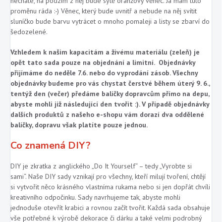
necháte, na podzim z něj bude sytě oranžový věnec. Já mám tuto
proměnu ráda :-) Věnec, který bude uvnitř a nebude na něj svítit
sluníčko bude barvu vytrácet o mnoho pomaleji a listy se zbarví do
šedozelené.
Vzhledem k našim kapacitám a živému materiálu (zeleň) je
opět tato sada pouze na objednání a limitní. Objednávky
přijímáme do neděle 7.6. nebo do vyprodání zásob. Všechny
objednávky budeme pro vás chystat čerstvé během úterý 9. 6.,
tentýž den (večer) předáme balíčky dopravcům přímo na depu,
abyste mohli již následující den tvořit :).
V případě objednávky
dalších produktů z našeho e-shopu vám dorazí dva oddělené
balíčky, dopravu však platíte pouze jednou.
Co znamená DIY?
DIY je zkratka z anglického „Do It Yourself“ – tedy „Vyrobte si
sami“.
Naše DIY sady vznikají pro všechny, kteří milují tvoření, chtějí
si vytvořit něco krásného vlastníma rukama nebo si jen dopřát chvíli
kreativního odpočinku. Sady navrhujeme tak, abyste mohli
jednoduše otevřít krabici a rovnou začít tvořit.
Každá sada obsahuje
vše potřebné k výrobě dekorace či dárku a také velmi podrobný