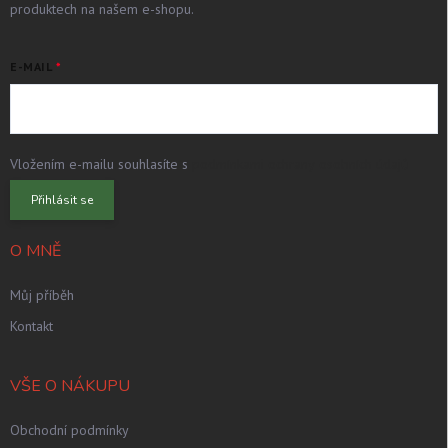
produktech na našem e-shopu.
E-MAIL
Vložením e-mailu souhlasíte s
podmínkami ochrany osobních údajů
Přihlásit se
O MNĚ
Můj příběh
Kontakt
VŠE O NÁKUPU
Obchodní podmínky