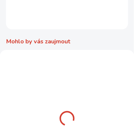
DETAILNÍ INFORMACE
ZEPTAT SE
Mohlo by vás zaujmout
NOVINKA
Vázací drát zelený
Základový kruh na
vypichovaný věnec, 3 ks
39 Kč