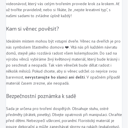
videonávod, který vás celým tvořením provede krok za krokem. Ať
už tvoříte pravidelně, nebo si říkáte, že „nejste kreativní typ“, s
našimi sadami to zvládne úplně každý!
Kam si věnec pověsit?
Ideálním místem mohou být vstupní dveře. Věnec na dveřích je pro
nás symbolem šťastného domova ❤️. Vítá nás při každém návratu
domů, stejně jako rozdává radost všem kolemjdoucím. Do sad na
výrobu věnců vybíráme živý květinový materiál, který bude krásný i
po seschnutí a neopadá. Tak vám věneček bude dělat radost i
několik měsíců. Pokud chcete, aby si věnec udržel co nejvíce svou
barevnost,
nevystavujte ho slunci ani dešti
. V opačném případě
materiál časem zrezne, ale neopadá.
Bezpečnostní poznámka k sadě
Sada je určena pro tvoření dospělých. Obsahuje stuhu, ostré
předměty (drátek, pinetky). Dbejte opatrnosti při manipulaci. Chraňte
před dětmi. Nebezpečí uškrcení, poranění. Floristický materiál je
pouze dekorační a může zanechávat skvrny na rukách (eukalyptus).