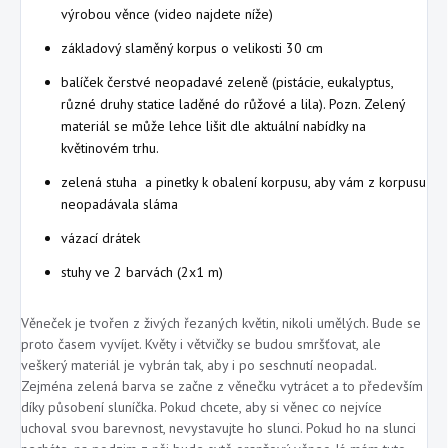
výrobou věnce (video najdete níže)
základový slaměný korpus o velikosti 30 cm
balíček čerstvé neopadavé zeleně (pistácie, eukalyptus,
různé druhy statice laděné do růžové a lila). Pozn. Zelený
materiál se může lehce lišit dle aktuální nabídky na
květinovém trhu.
zelená stuha a pinetky k obalení korpusu, aby vám z korpusu
neopadávala sláma
vázací drátek
stuhy ve 2 barvách (2x1 m)
Věneček je tvořen z živých řezaných květin, nikoli umělých. Bude se
proto časem vyvíjet. Květy i větvičky se budou smršťovat, ale
veškerý materiál je vybrán tak, aby i po seschnutí neopadal.
Zejména zelená barva se začne z věnečku vytrácet a to především
díky působení sluníčka. Pokud chcete, aby si věnec co nejvíce
uchoval svou barevnost, nevystavujte ho slunci. Pokud ho na slunci