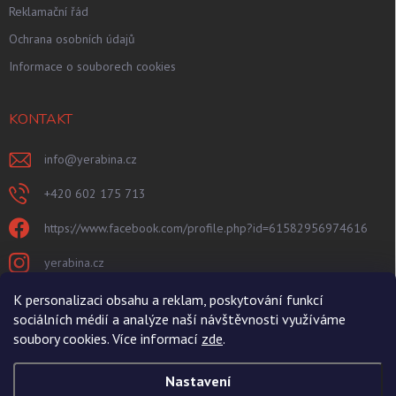
Reklamační řád
Ochrana osobních údajů
Informace o souborech cookies
KONTAKT
info
@
yerabina.cz
+420 602 175 713
https://www.facebook.com/profile.php?id=61582956974616
yerabina.cz
https://www.youtube.com/@Yerabina
K personalizaci obsahu a reklam, poskytování funkcí
sociálních médií a analýze naší návštěvnosti využíváme
@yerabina
soubory cookies. Více informací
zde
.
Nastavení