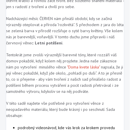
otevřít krabici a rovnou začít tvořit. Bez složitého shánění materiálu -
jen s radostí z tvoření a chvílí pro sebe.
Nadcházející měsíc ČERVEN nám přináší období, kdy se začíná
výrazněji oteplovat a příroda "rozkvétá". S přechodem z jara do léta
se zelená barva v přírodě rozšiřuje o syté barvy květiny. Vše kolem
nás je barevnější, voňavější. V tomto duchu jsme připravili i náš
červnový věnec:
Letní potěšení
.
Tentokrát jsme zvolili výraznější barevné tóny, které rozzáří váš
domov pokaždé, když kolem něj projdete. Jedna naše zákaznice
nám po vytvoření minulého věnce
"Doma kvete láska"
napsala, že ji
její věnec pokaždé, když jde okolo, „pohladí po duši“. A to je přesně
to, co si přejeme - aby vám tvoření z našich sad přinášelo radost a
potěšení během procesu vytváření a pocit radosti přetrvával i ze
samotného výtvoru, kdykoliv se na něj podíváte.
V této sadě najdete vše potřebné pro vytvoření věnce z
neopadavého materiálu, který bude krásný i po seschnutí. Sada
obsahuje:
podrobný videonávod, kde vás krok za krokem provedu